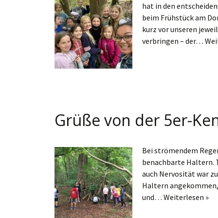
hat in den entscheide
beim Frühstück am Don
kurz vor unseren jewei
verbringen – der…
Wei
Grüße von der 5er-Ken
Bei strömendem Regenw
benachbarte Haltern. T
auch Nervosität war zu
Haltern angekommen, g
und…
Weiterlesen »