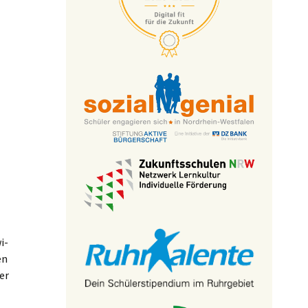
i-
en
er