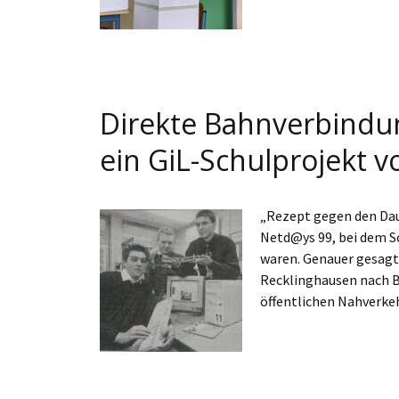
Direkte Bahnverbindun
ein GiL-Schulprojekt 
„Rezept gegen den Dau
Netd@ys 99, bei dem S
waren. Genauer gesagt
Recklinghausen nach B
öffentlichen Nahverk