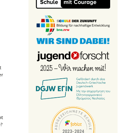
t
er
mt
e?