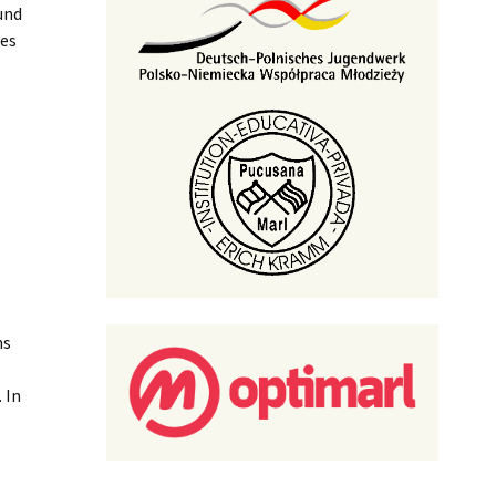
und
 es
ns
 In