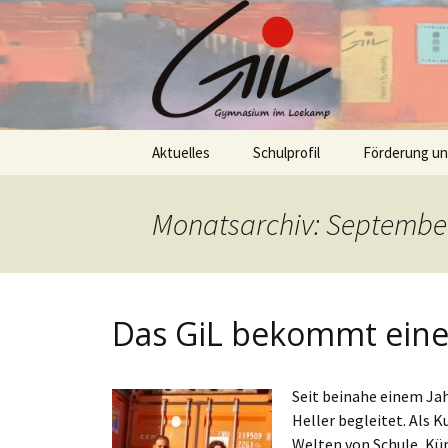
Skip
Aktuelles
Schulprofil
Förderung u
to
content
Monatsarchiv: Septembe
Das GiL bekommt eine
Seit beinahe einem Ja
Heller begleitet. Als K
Welten von Schule, Kü