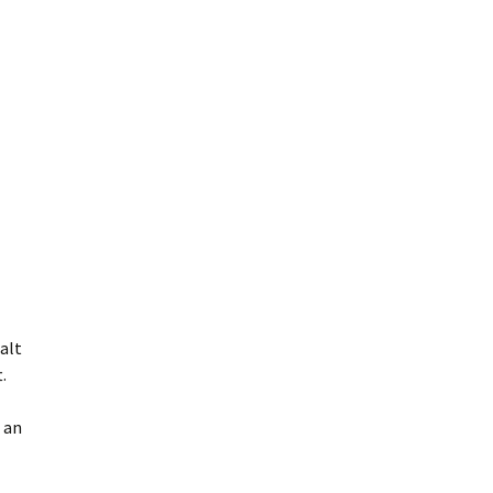
alt
.
 an