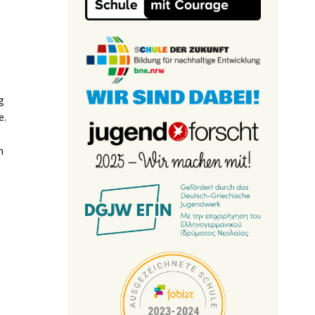
g
e.
m