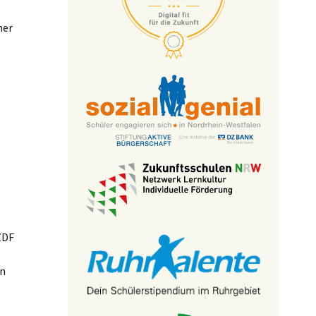
ner
ZDF
on