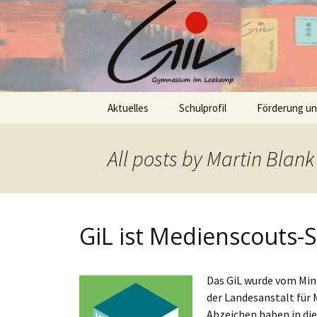
Skip
Aktuelles
Schulprofil
Förderung u
to
content
All posts by
Martin Blank
GiL ist Medienscouts-
Das GiL wurde vom Min
der Landesanstalt für
Abzeichen haben in die