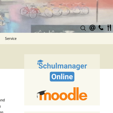
Suchen
nach:
Service
und
s
as