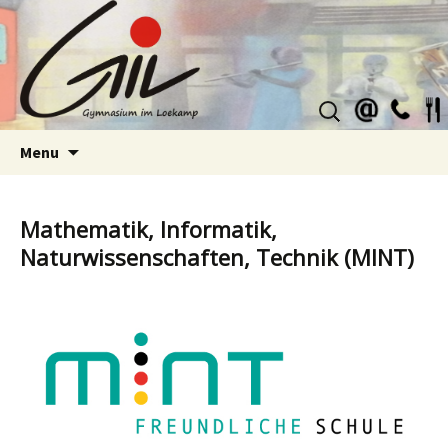
Suchen
nach:
Skip
Menu
to
content
Mathematik, Informatik,
Naturwissenschaften, Technik (MINT)