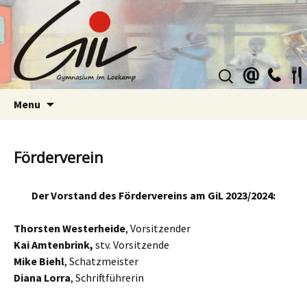
Suchen
nach:
Skip
Menu
to
content
Förderverein
Der Vorstand des Fördervereins am GiL 2023/2024:
Thorsten Westerheide
, Vorsitzender
Kai Amtenbrink,
stv. Vorsitzende
Mike Biehl
, Schatzmeister
Diana Lorra
, Schriftführerin