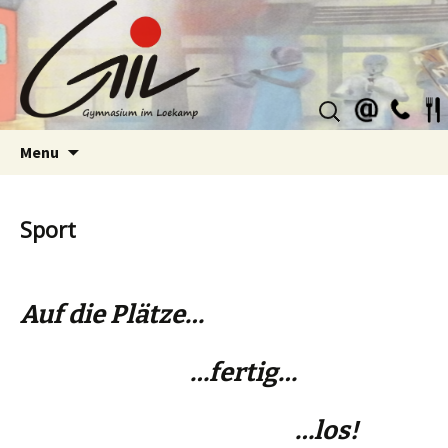
Suchen
nach:
Skip
Menu
to
content
Sport
Auf die Plätze…
…fertig…
…los!