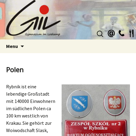
Suchen
nach:
Skip
Menu
to
content
Polen
Rybnik ist eine
lebendige Großstadt
mit 140000 Einwohnern
im südlichen Polen ca
100 km westlich von
Krakau. Sie gehört zur
Woiwodschaft Slask,