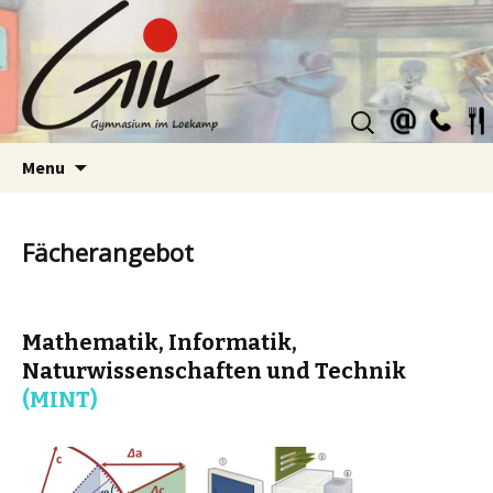
Suchen
nach:
Skip
Menu
to
content
Fächerangebot
Mathematik, Informatik,
Naturwissenschaften und Technik
(MINT)