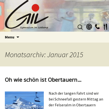
Suchen
nach:
Skip
Menu
to
content
Monatsarchiv: Januar 2015
Oh wie schön ist Obertauern…
Nach der langen Fahrt sind wir
bei Schneefall gestern Mittag an
der Felseralm in Obertauern