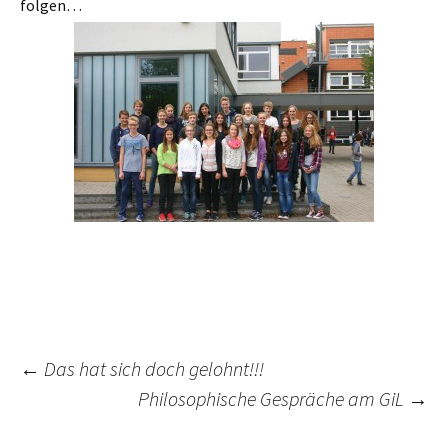
folgen…
Post
←
Das hat sich doch gelohnt!!!
Philosophische Gespräche am GiL
→
navigation