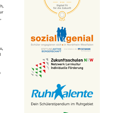
h,
ur
,
u,
l
n