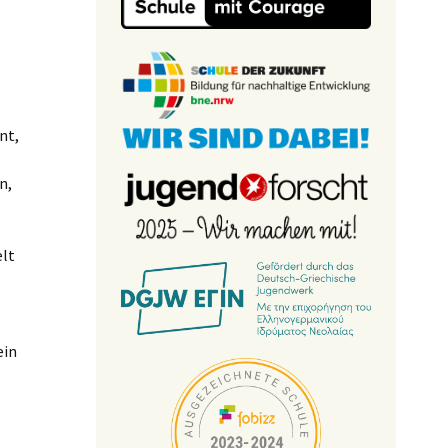
nt,
n,
lt
ein