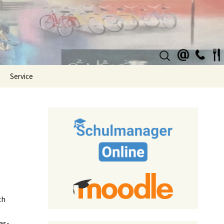
Suchen
nach:
Service
ch
as-