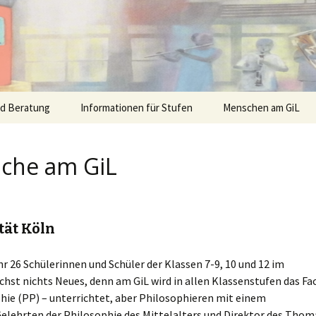
nd Beratung
Informationen für Stufen
Menschen am GiL
äche am GiL
tät Köln
r 26 Schülerinnen und Schüler der Klassen 7-9, 10 und 12 im
hst nichts Neues, denn am GiL wird in allen Klassenstufen das Fa
ophie (PP) – unterrichtet, aber Philosophieren mit einem
lehrten der Philosophie des Mittelalters und Direktor des Thom