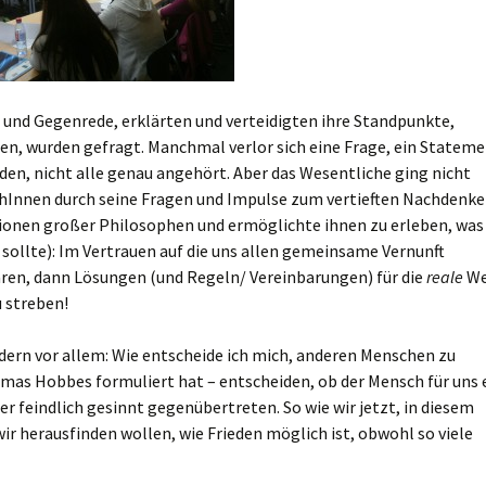
 und Gegenrede, erklärten und verteidigten ihre Standpunkte,
en, wurden gefragt. Manchmal verlor sich eine Frage, ein Stateme
en, nicht alle genau angehört. Aber das Wesentliche ging nicht
ophInnen durch seine Fragen und Impulse zum vertieften Nachdenke
tionen großer Philosophen und ermöglichte ihnen zu erleben, was
 sollte): Im Vertrauen auf die uns allen gemeinsame Vernunft
ren, dann Lösungen (und Regeln/ Vereinbarungen) für die
reale
We
u streben!
ndern vor allem: Wie entscheide ich mich, anderen Menschen zu
as Hobbes formuliert hat – entscheiden, ob der Mensch für uns 
der feindlich gesinnt gegenübertreten. So wie wir jetzt, in diesem
ir herausfinden wollen, wie Frieden möglich ist, obwohl so viele