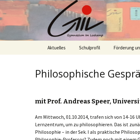
Skip
Aktuelles
Schulprofil
Förderung u
to
content
Philosophische Gespr
mit Prof. Andreas Speer, Universi
Am Mittwoch, 01.10.2014, trafen sich von 14-16 Uh
Lernzentrum, um zu philosophieren. Das ist zunäc
Philosophie – in der Sek. I als praktische Philos
Philosophie-Professor? Zudem noch mit einem Ge