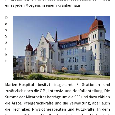
eines jeden Morgens in einem Krankenhaus
D
a
s
S
a
n
k
t
Marien-Hospital besitzt insgesamt 8 Stationen und
zusätzlich noch die OP-, Intensiv- und Notfallabteilung. Die
Summe der Mitarbeiter beträgt um die 900 und dazu zählen
die Ärzte, Pflegefachkräfte und die Verwaltung, aber auch
die Techniker, Physiotherapeuten und Putzkräfte. In dem