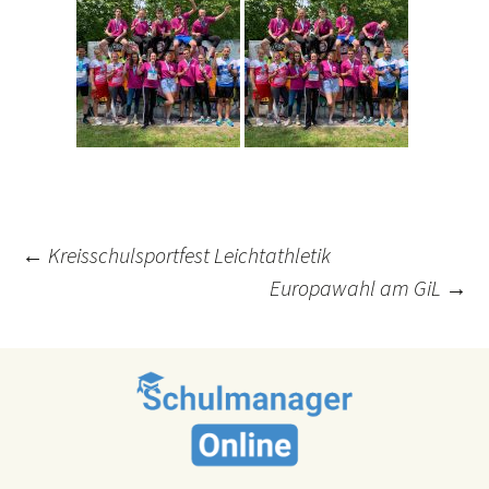
Post
←
Kreisschulsportfest Leichtathletik
Europawahl am GiL
→
navigation