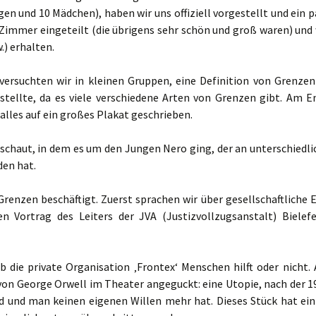
n und 10 Mädchen), haben wir uns offiziell vorgestellt und ein p
Zimmer eingeteilt (die übrigens sehr schön und groß waren) und 
.) erhalten.
ersuchten wir in kleinen Gruppen, eine Definition von Grenzen
sstellte, da es viele verschiedene Arten von Grenzen gibt. Am E
alles auf ein großes Plakat geschrieben.
schaut, in dem es um den Jungen Nero ging, der an unterschiedli
en hat.
renzen beschäftigt. Zuerst sprachen wir über gesellschaftliche E
 Vortrag des Leiters der JVA (Justizvollzugsanstalt) Bielefe
 die private Organisation ‚Frontex‘ Menschen hilft oder nicht.
von George Orwell im Theater angeguckt: eine Utopie, nach der 1
rd und man keinen eigenen Willen mehr hat. Dieses Stück hat ein