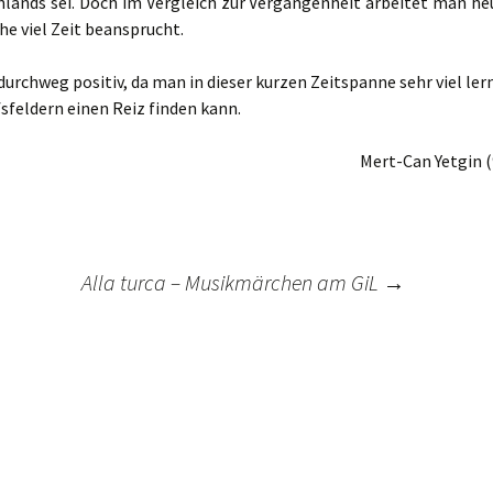
hlands sei. Doch im Vergleich zur Vergangenheit arbeitet man he
e viel Zeit beansprucht.
rchweg positiv, da man in dieser kurzen Zeitspanne sehr viel ler
sfeldern einen Reiz finden kann.
Mert-Can Yetgin (
Alla turca – Musikmärchen am GiL
→