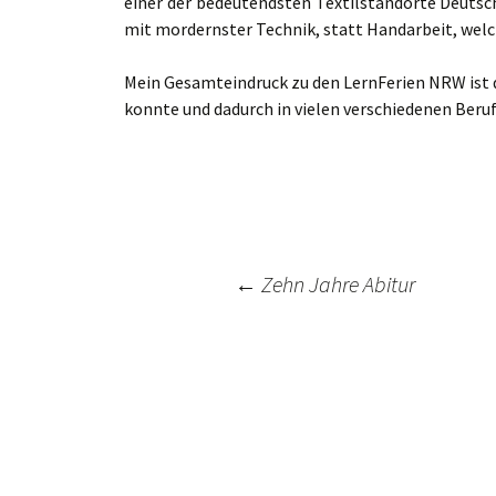
einer der bedeutendsten Textilstandorte Deutsc
mit mordernster Technik, statt Handarbeit, welch
Mein Gesamteindruck zu den LernFerien NRW ist du
konnte und dadurch in vielen verschiedenen Beruf
Post
←
Zehn Jahre Abitur
navigation