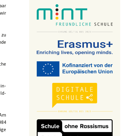
aar
wir
 zu
nde
che
in-
ld-
 Am
984
ige