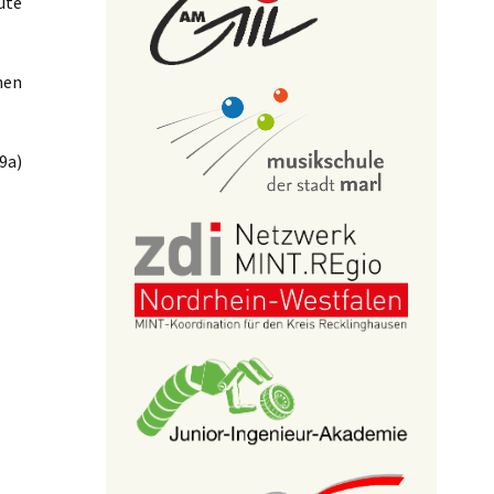
ute
nen
9a)