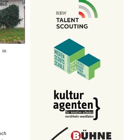
 in
och