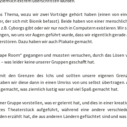
 ziemlich extrem überschritten wurden.
s Thema, wozu wir zwei Vorträge gehört haben (einen von ei
, der sich mit Bionik befasst). Beide haben von einer menschlic
 z.B. Cyborgs gibt oder wir nur noch in Computern existieren. Wir s
n, wo uns vor Augen geführt wurde, dass wir eigentlich gerade 
erstören. Dazu haben wir auch Plakate gemacht.
scape Room“ gegangen und mussten versuchen, durch das Lösen 
was leider keine unserer Gruppen geschafft hat.
mit den Grenzen des Ichs und sollten unsere eigenen Gren
aben wir diese dann in einen Umriss von uns selbst übertragen.
gemacht, was ziemlich lustig war und viel Spaß gemacht hat.
ner Gruppe vorstellen, was er gelernt hat, und dies in einer kreati
rzes Theaterstück aufgeführt, während eine andere verschied
n erzählt hat, die aus anderen Ländern geflüchtet sind und was 