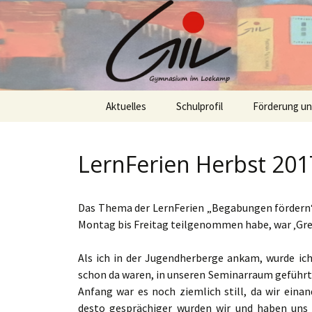
Skip
Aktuelles
Schulprofil
Förderung u
to
content
LernFerien Herbst 201
Das Thema der LernFerien „Begabungen fördern“ i
Montag bis Freitag teilgenommen habe, war ‚Gre
Als ich in der Jugendherberge ankam, wurde ic
schon da waren, in unseren Seminarraum geführt,
Anfang war es noch ziemlich still, da wir ein
desto gesprächiger wurden wir und haben uns 