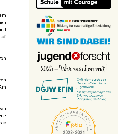
nem
hen
ind
auf
von
zen
 Am
ven
ene
sie