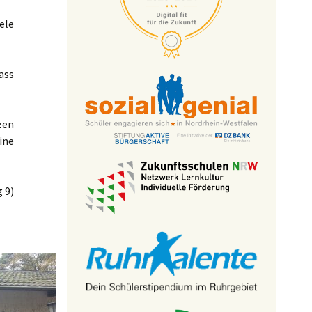
ele
ass
zen
ine
 9)