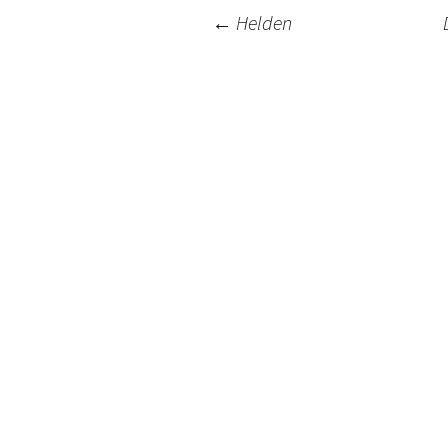
Post
←
Helden
navigation