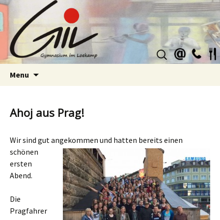
Suchen
nach:
Skip
Menu
to
content
Ahoj aus Prag!
Wir sind gut angekommen und hatten
bereits einen
schönen
ersten
Abend.
Die
Pragfahrer