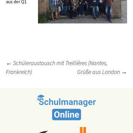
aus der Q1
Post
←
Schüleraustausch mit Treillières (Nantes,
Frankreich)
Grüße aus London
→
navigation