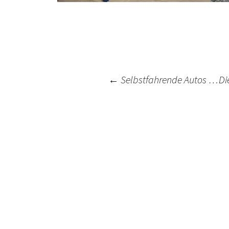
Post
←
Selbstfahrende Autos …
Di
navigation