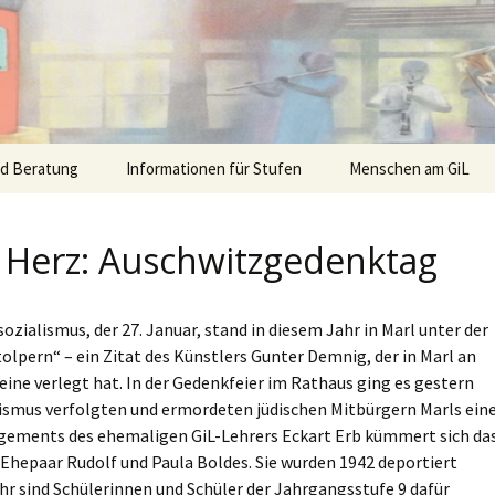
nd Beratung
Informationen für Stufen
Menschen am GiL
 Herz: Auschwitzgedenktag
zialismus, der 27. Januar, stand in diesem Jahr in Marl unter der
lpern“ – ein Zitat des Künstlers Gunter Demnig, der in Marl an
ine verlegt hat. In der Gedenkfeier im Rathaus ging es gestern
lismus verfolgten und ermordeten jüdischen Mitbürgern Marls ein
gements des ehemaligen GiL-Lehrers Eckart Erb kümmert sich da
s Ehepaar Rudolf und Paula Boldes. Sie wurden 1942 deportiert
hr sind Schülerinnen und Schüler der Jahrgangsstufe 9 dafür