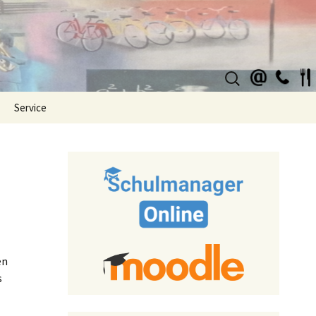
Suchen
nach:
Service
en
s