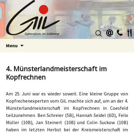
Suchen
nach:
Skip
Menu
to
content
4. Münsterlandmeisterschaft im
Kopfrechnen
Am 25. Juni war es wieder soweit. Eine kleine Gruppe von
Kopfrechenexperten vom GiL machte sich auf, um an der
4.
Münsterlandmeisterschaft im Kopfrechnen
in Coesfeld
teilzunehmen.
Ben Schreier
(5B),
Hannah Seidel
(6D),
Felix
Müller
(10B),
Jan Steinert
(10B) und
Colin Suckow
(10B)
haben im letzten Herbst bei der Kreismeisterschaft im