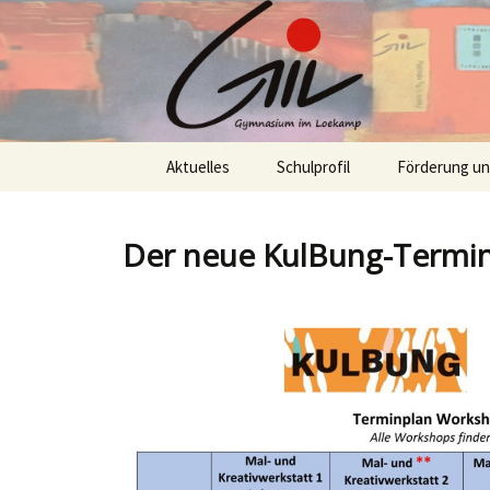
Skip
Aktuelles
Schulprofil
Förderung u
to
content
Der neue KulBung-Termink