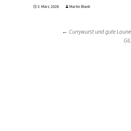
3. März 2026
Martin Blank
Post
←
Currywurst und gute Laune
GiL
navigation