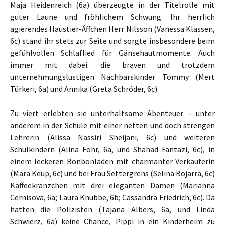
Maja Heidenreich (6a) überzeugte in der Titelrolle mit
guter Laune und fröhlichem Schwung. Ihr herrlich
agierendes Haustier-Äffchen Herr Nilsson (Vanessa Klassen,
6c) stand ihr stets zur Seite und sorgte insbesondere beim
gefühlvollen Schlaflied für Gänsehautmomente. Auch
immer mit dabei: die braven und trotzdem
unternehmungslustigen Nachbarskinder Tommy (Mert
Türkeri, 6a) und Annika (Greta Schröder, 6c).
Zu viert erlebten sie unterhaltsame Abenteuer – unter
anderem in der Schule mit einer netten und doch strengen
Lehrerin (Alissa Nassiri Sheijani, 6c) und weiteren
Schulkindern (Alina Fohr, 6a, und Shahad Fantazi, 6c), in
einem leckeren Bonbonladen mit charmanter Verkäuferin
(Mara Keup, 6c) und bei Frau Settergrens (Selina Bojarra, 6c)
Kaffeekränzchen mit drei eleganten Damen (Marianna
Cernisova, 6a; Laura Knubbe, 6b; Cassandra Friedrich, 6c). Da
hatten die Polizisten (Tajana Albers, 6a, und Linda
Schwierz, 6a) keine Chance, Pippi in ein Kinderheim zu