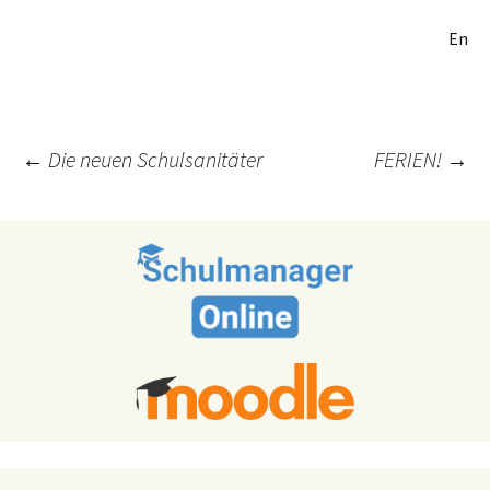
En
Post
←
Die neuen Schulsanitäter
FERIEN!
→
navigation