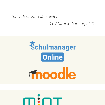
Post
←
Kurzvideos zum Mitspielen
Die Abiturverleihung 2021
→
navigation