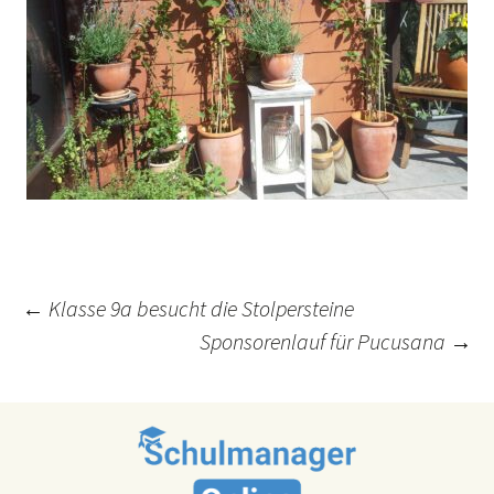
Post
←
Klasse 9a besucht die Stolpersteine
Sponsorenlauf für Pucusana
→
navigation