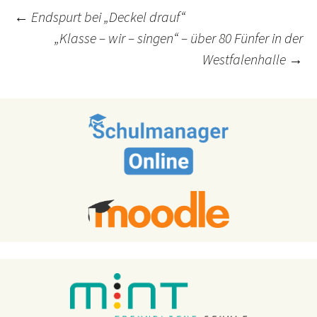
Post
←
Endspurt bei „Deckel drauf“
„Klasse – wir – singen“ – über 80 Fünfer in der
navigation
Westfalenhalle
→