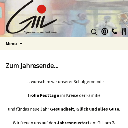
Suchen
nach:
Skip
Menu
to
content
Zum Jahresende…
… wünschen wir unserer Schulgemeinde
frohe Festtage
im Kreise der Familie
und für das neue Jahr
Gesundheit, Glück und alles Gute
.
Wir freuen uns auf den
Jahresneustart
am GiL am
7.