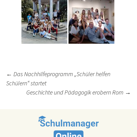
Post
←
Das Nachhilfeprogramm „Schüler helfen
Schülern“ startet
navigation
Geschichte und Pädagogik erobern Rom
→