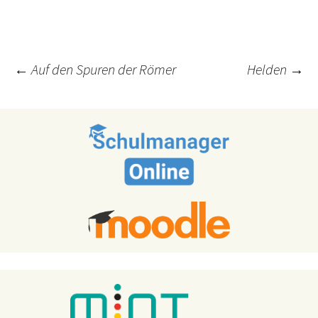
Post
←
Auf den Spuren der Römer
Helden
→
navigation