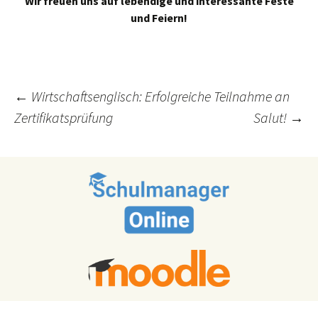
Wir freuen uns auf lebendige und interessante Feste
und Feiern!
Post
←
Wirtschaftsenglisch: Erfolgreiche Teilnahme an
Zertifikatsprüfung
Salut!
→
navigation