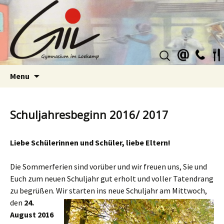
Suchen
nach:
Skip
Menu
to
content
Schuljahresbeginn 2016/ 2017
Liebe Schülerinnen und Schüler, liebe Eltern!
Die Sommerferien sind vorüber und wir freuen uns, Sie und
Euch zum neuen Schuljahr gut erholt und voller Tatendrang
zu begrüßen. Wir starten ins neue Schuljahr am Mit
twoch,
den
24.
August 201
6