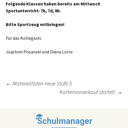
Folgende Klassen haben bereits am Mittwoch
Sportunterricht: 7b, 7d, 8b.
Bitte Sportzeug mitbringen!
Für das Kollegium:
Joachim Posanski und Diana Lorra
Post
←
Materiallisten neue Stufe 5
Kartenvorverkauf startet!
→
navigation