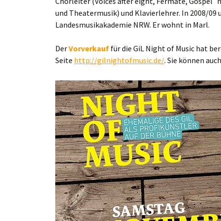
Chorleiter (Voices after eight, Fermate, Gospel´
und Theatermusik) und Klavierlehrer. In 2008/09 u
Landesmusikakademie NRW. Er wohnt in Marl.
Der
Vorverkauf
für die GiL Night of Music hat b
Seite
http://gilnightofmusic.de/
. Sie können auch