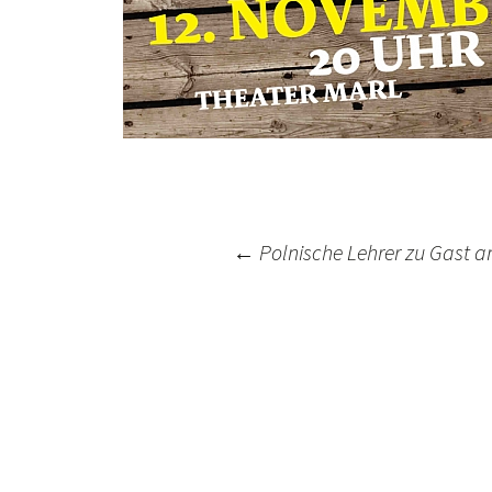
Post
←
Polnische Lehrer zu Gast a
navigation