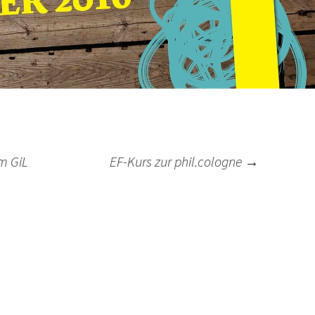
m GiL
EF-Kurs zur phil.cologne
→