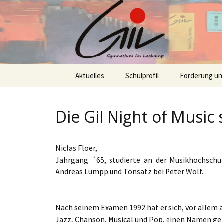
Skip
Aktuelles
Schulprofil
Förderung u
to
content
Die Gil Night of Music s
Niclas Floer,
Jahrgang ´65, studierte an der Musikhochschul
Andreas Lumpp und Tonsatz bei Peter Wolf.
Nach seinem Examen 1992 hat er sich, vor allem a
Jazz, Chanson, Musical und Pop, einen Namen gema