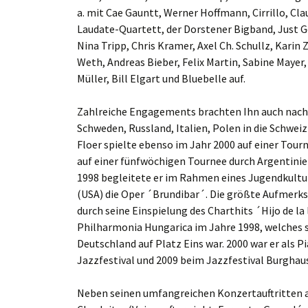
a. mit Cae Gauntt, Werner Hoffmann, Cirrillo, Cl
Laudate-Quartett, der Dorstener Bigband, Just G
Nina Tripp, Chris Kramer, Axel Ch. Schullz, Karin 
Weth, Andreas Bieber, Felix Martin, Sabine Mayer,
Müller, Bill Elgart und Bluebelle auf.
Zahlreiche Engagements brachten Ihn auch nach 
Schweden, Russland, Italien, Polen in die Schweiz
Floer spielte ebenso im Jahr 2000 auf einer Tour
auf einer fünfwöchigen Tournee durch Argentinien
1998 begleitete er im Rahmen eines Jugendkultur
(USA) die Oper ´Brundibar´. Die größte Aufmerks
durch seine Einspielung des Charthits ´Hijo de 
Philharmonia Hungarica im Jahre 1998, welches 
Deutschland auf Platz Eins war. 2000 war er als 
Jazzfestival und 2009 beim Jazzfestival Burghau
Neben seinen umfangreichen Konzertauftritten ar