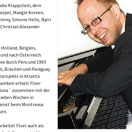
audia Klappstein, dem
ospel, Maegie Koreen,
Zimny, Simone Helle, Njeri
 Christian Alexander
Holland, Belgien,
 und nach Österreich.
nee durch Peru und 1993
, Brasilien und Paraguay.
projekts in Atlanta
amkeit erhielt Floer
la luna´ zusammen mit der
sieben Wochen in
Pianist beim Montreaux
sen.
beitet Floer auch als