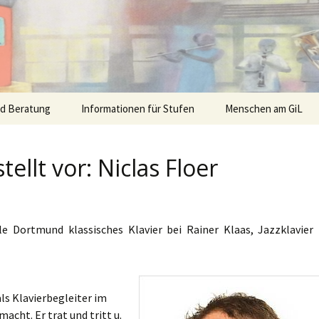
nd Beratung
Informationen für Stufen
Menschen am GiL
tellt vor: Niclas Floer
e Dortmund klassisches Klavier bei Rainer Klaas, Jazzklavier 
ls Klavierbegleiter im
cht. Er trat und tritt u.