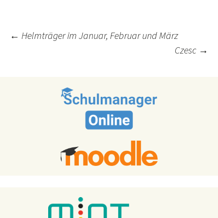
Post
←
Helmträger im Januar, Februar und März
Czesc
→
navigation