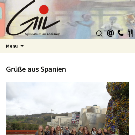
Suchen
nach:
Skip
Menu
to
content
Grüße aus Spanien