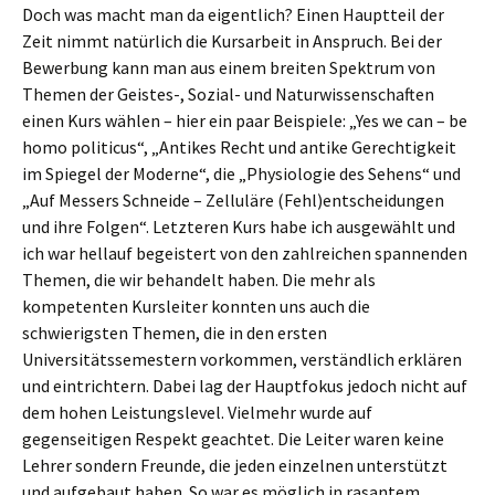
Doch was macht man da eigentlich? Einen Hauptteil der
Zeit nimmt natürlich die Kursarbeit in Anspruch. Bei der
Bewerbung kann man aus einem breiten Spektrum von
Themen der Geistes-, Sozial- und Naturwissenschaften
einen Kurs wählen – hier ein paar Beispiele: „Yes we can – be
homo politicus“, „Antikes Recht und antike Gerechtigkeit
im Spiegel der Moderne“, die „Physiologie des Sehens“ und
„Auf Messers Schneide – Zelluläre (Fehl)entscheidungen
und ihre Folgen“. Letzteren Kurs habe ich ausgewählt und
ich war hellauf begeistert von den zahlreichen spannenden
Themen, die wir behandelt haben. Die mehr als
kompetenten Kursleiter konnten uns auch die
schwierigsten Themen, die in den ersten
Universitätssemestern vorkommen, verständlich erklären
und eintrichtern. Dabei lag der Hauptfokus jedoch nicht auf
dem hohen Leistungslevel. Vielmehr wurde auf
gegenseitigen Respekt geachtet. Die Leiter waren keine
Lehrer sondern Freunde, die jeden einzelnen unterstützt
und aufgebaut haben. So war es möglich in rasantem