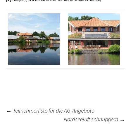
Post
←
Teilnehmerliste für die AG-Angebote
Nordseeluft schnuppern
→
navigation