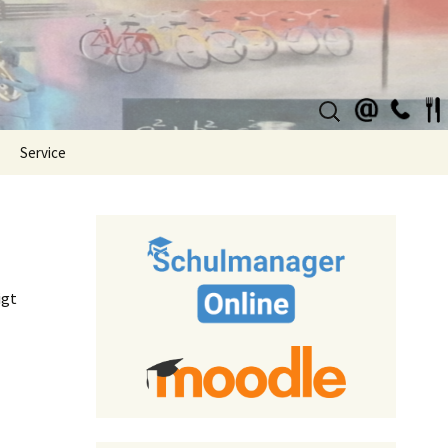
Suchen
nach:
Service
igt