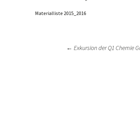
Materialliste 2015_2016
Post
←
Exkursion der Q1 Chemie G
navigation