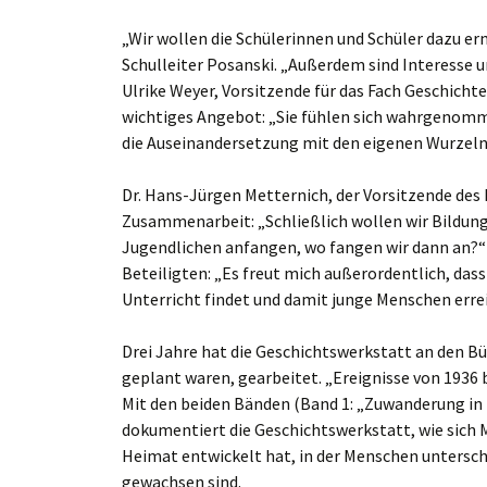
„Wir wollen die Schülerinnen und Schüler dazu er
Schulleiter Posanski. „Außerdem sind Interesse u
Ulrike Weyer, Vorsitzende für das Fach Geschichte
wichtiges Angebot: „Sie fühlen sich wahrgenomme
die Auseinandersetzung mit den eigenen Wurzeln a
Dr. Hans-Jürgen Metternich, der Vorsitzende des F
Zusammenarbeit: „Schließlich wollen wir Bildung
Jugendlichen anfangen, wo fangen wir dann an?“
Beteiligten: „Es freut mich außerordentlich, das
Unterricht findet und damit junge Menschen errei
Drei Jahre hat die Geschichtswerkstatt an den Büc
geplant waren, gearbeitet. „Ereignisse von 1936 b
Mit den beiden Bänden (Band 1: „Zuwanderung in 
dokumentiert die Geschichtswerkstatt, wie sich M
Heimat entwickelt hat, in der Menschen untersch
gewachsen sind.