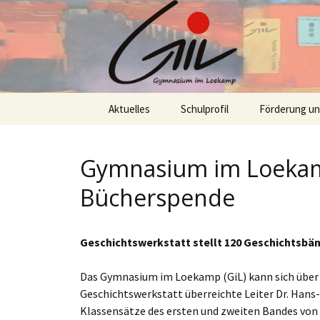
Skip
Aktuelles
Schulprofil
Förderung u
to
content
Gymnasium im Loekamp
Bücherspende
Geschichtswerkstatt stellt 120 Geschichtsbä
Das Gymnasium im Loekamp (GiL) kann sich über 1
Geschichtswerkstatt überreichte Leiter Dr. Hans-
Klassensätze des ersten und zweiten Bandes von