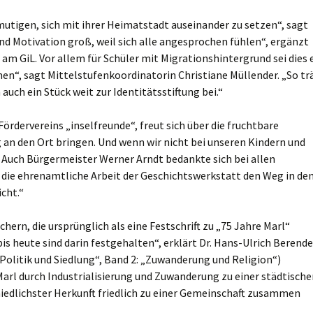
mutigen, sich mit ihrer Heimatstadt auseinander zu setzen“, sagt
nd Motivation groß, weil sich alle angesprochen fühlen“, ergänzt
 am GiL. Vor allem für Schüler mit Migrationshintergrund sei dies 
n“, sagt Mittelstufenkoordinatorin Christiane Müllender. „So tr
uch ein Stück weit zur Identitätsstiftung bei.“
ördervereins „inselfreunde“, freut sich über die fruchtbare
 an den Ort bringen. Und wenn wir nicht bei unseren Kindern und
 Auch Bürgermeister Werner Arndt bedankte sich bei allen
s die ehrenamtliche Arbeit der Geschichtswerkstatt den Weg in de
cht.“
hern, die ursprünglich als eine Festschrift zu „75 Jahre Marl“
is heute sind darin festgehalten“, erklärt Dr. Hans-Ulrich Berende
Politik und Siedlung“, Band 2: „Zuwanderung und Religion“)
arl durch Industrialisierung und Zuwanderung zu einer städtische
iedlichster Herkunft friedlich zu einer Gemeinschaft zusammen