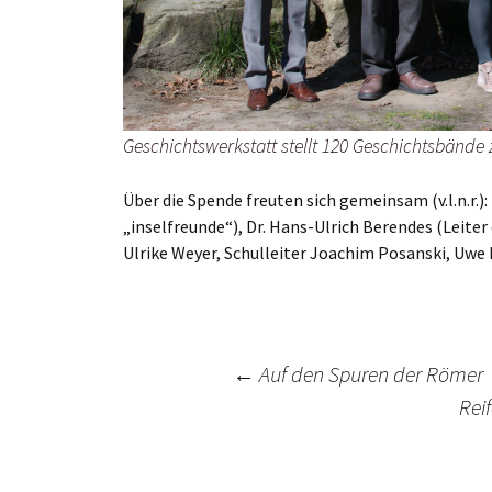
Geschichtswerkstatt stellt 120 Geschichtsbände
Über die Spende freuten sich gemeinsam (v.l.n.r.)
„inselfreunde“), Dr. Hans-Ulrich Berendes (Leite
Ulrike Weyer, Schulleiter Joachim Posanski, Uwe
Post
←
Auf den Spuren der Römer
Rei
navigation