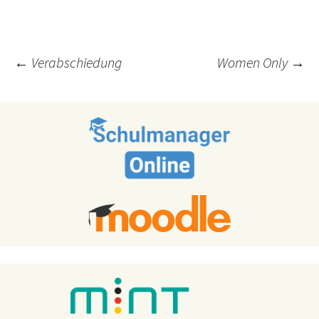
Post
←
Verabschiedung
Women Only
→
navigation