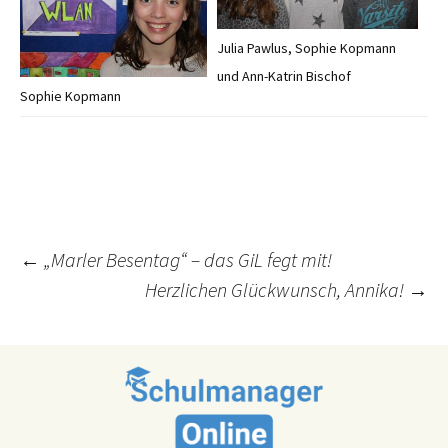
Julia Pawlus, Sophie Kopmann
und Ann-Katrin Bischof
Sophie Kopmann
Post
←
„Marler Besentag“ – das GiL fegt mit!
Herzlichen Glückwunsch, Annika!
→
navigation