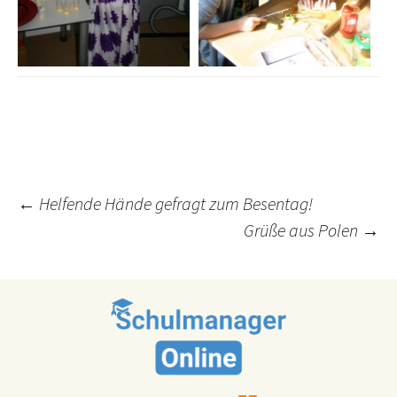
Post
←
Helfende Hände gefragt zum Besentag!
Grüße aus Polen
→
navigation