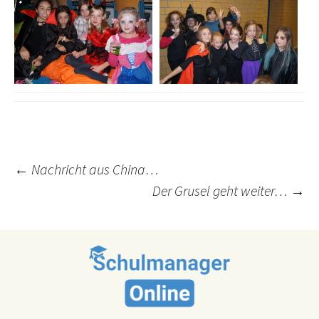
Post
←
Nachricht aus China…
Der Grusel geht weiter…
→
navigation