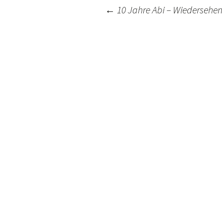
Post
←
10 Jahre Abi – Wiedersehen
navigation