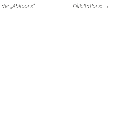
 der „Abitoons“
Félicitations:
→