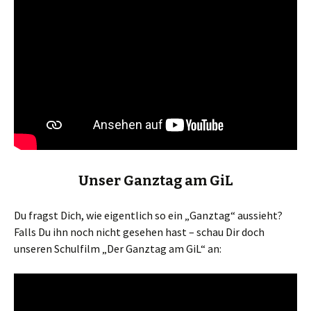
Unser Ganztag am GiL
Du fragst Dich, wie eigentlich so ein „Ganztag“ aussieht?
Falls Du ihn noch nicht gesehen hast – schau Dir doch
unseren Schulfilm „Der Ganztag am GiL“ an:
Video-
Player