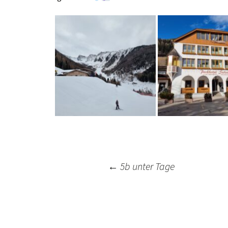
Post
←
5b unter Tage
navigation