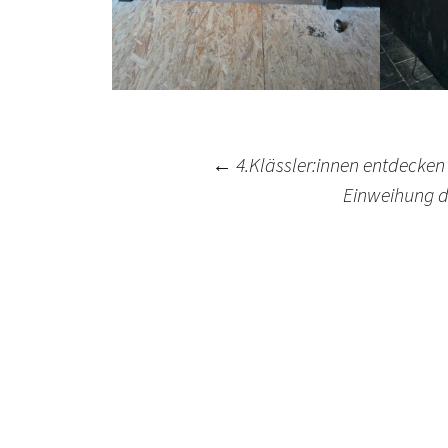
Post
←
4.Klässler:innen entdecke
Einweihung de
navigation