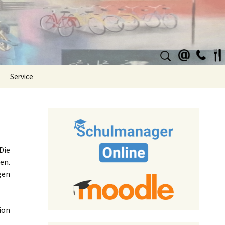
Suchen
nach:
Service
Die
en.
gen
ion