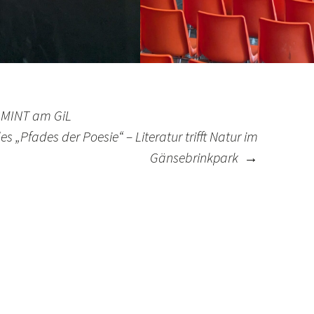
n MINT am GiL
s „Pfades der Poesie“ – Literatur trifft Natur im
Gänsebrinkpark
→