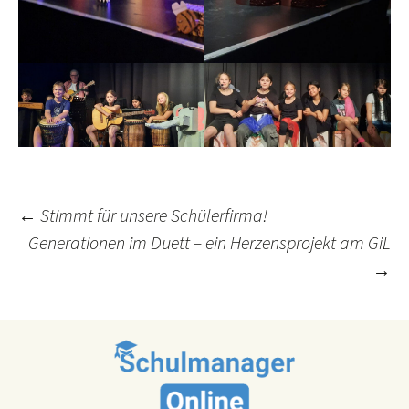
Post
←
Stimmt für unsere Schülerfirma!
Generationen im Duett – ein Herzensprojekt am GiL
navigation
→