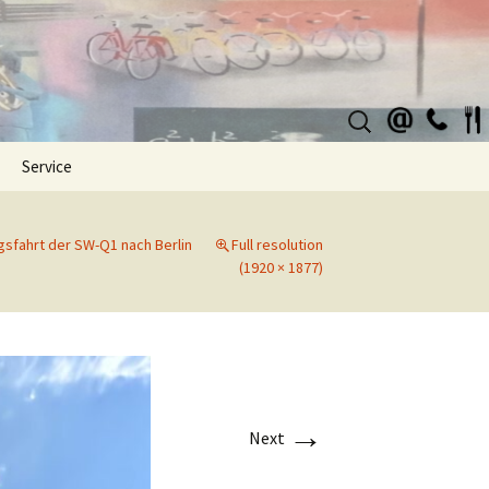
Suchen
nach:
Service
ngsfahrt der SW-Q1 nach Berlin
Full resolution
(1920 × 1877)
→
Next