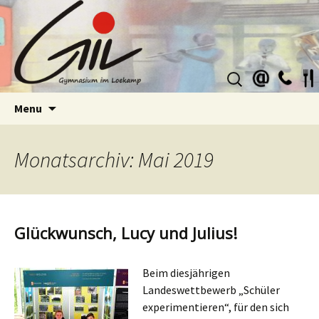
Suchen
nach:
Skip
Menu
to
content
Monatsarchiv: Mai 2019
Glückwunsch, Lucy und Julius!
Beim diesjährigen
Landeswettbewerb „Schüler
experimentieren“, für den sich