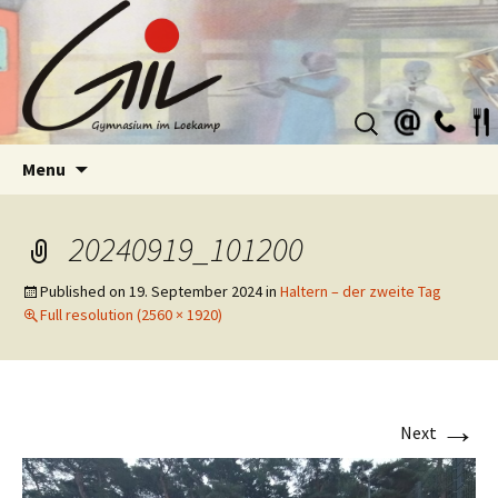
Suchen
nach:
Skip
Menu
to
content
20240919_101200
Published on
19. September 2024
in
Haltern – der zweite Tag
Full resolution (2560 × 1920)
→
Next