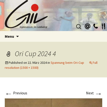
Suchen
nach:
Skip
Menu
to
content
Ori Cup 2024 4
Published on
22. März 2024
in
Spannung beim Ori-Cup
Full
resolution (1500 × 1500)
←
→
Previous
Next