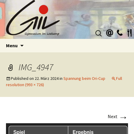
Suchen
nach:
Skip
Menu
to
content
IMG_4947
Published on
22. März 2024
in
Spannung beim Ori-Cup
Full
resolution (993 × 726)
→
Next