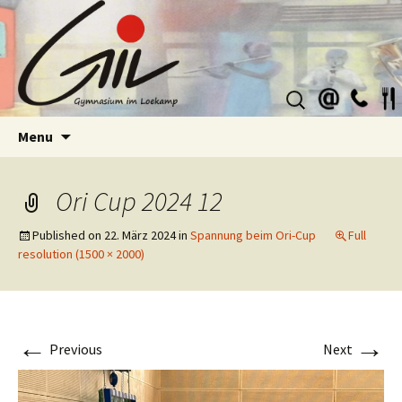
Suchen
nach:
Skip
Menu
to
content
Ori Cup 2024 12
Published on
22. März 2024
in
Spannung beim Ori-Cup
Full
resolution (1500 × 2000)
←
→
Previous
Next