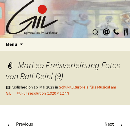
Suchen
nach:
Skip
Menu
to
content
MarLeo Preisverleihung Fotos
von Ralf Deinl (9)
Published on
16. Mai 2023
in
Schul-Kulturpreis fürs Musical am
GiL
Full resolution (1920 × 1277)
←
→
Previous
Next