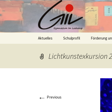
Skip
Aktuelles
Schulprofil
Förderung u
to
content
Lichtkunstexkursion 
←
Previous