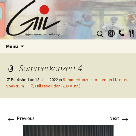
Suchen
nach:
Skip
Menu
to
content
Sommerkonzert 4
Published on
13. Juni 2022
in
Sommerkonzert präsentiert breites
Spektrum
Full resolution (299 × 399)
←
→
Previous
Next